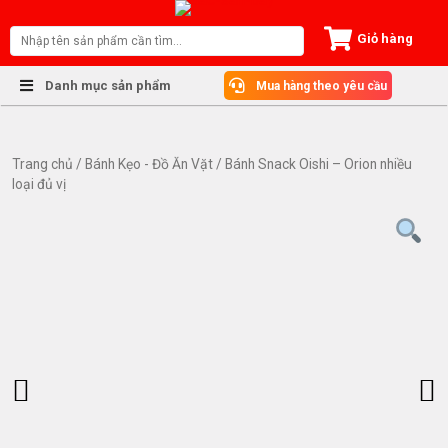
S
k
Giỏ hàng
i
p
Danh mục sản phẩm
Mua hàng theo yêu cầu
t
o
c
o
Trang chủ
/
Bánh Kẹo - Đồ Ăn Vặt
/ Bánh Snack Oishi – Orion nhiều
loại đủ vị
n
t
e
n
t