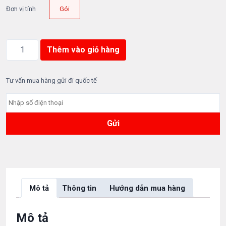
Đơn vị tính
Gói
B
Thêm vào giỏ hàng
á
n
h
Tư vấn mua hàng gửi đi quốc tế
S
n
a
c
k
O
i
s
h
Mô tả
Thông tin
Hướng dẫn mua hàng
i
-
O
Mô tả
r