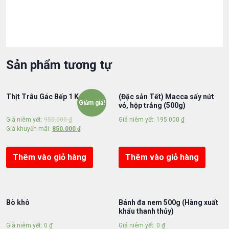
i
o
n
n
h
Sản phẩm tương tự
i
ề
u
Thịt Trâu Gác Bếp 1 Kg
(Đặc sản Tết) Macca sấy nứt
l
Giảm giá!
vỏ, hộp trắng (500g)
o
ạ
Giá niêm yết:
950.000
₫
Giá niêm yết:
195.000
₫
Giá khuyến mãi:
850.000
₫
i
đ
ủ
Thêm vào giỏ hàng
Thêm vào giỏ hàng
v
ị
s
ố
Bò khô
Bánh đa nem 500g (Hàng xuất
l
khẩu thanh thủy)
ư
Giá niêm yết:
0
₫
Giá niêm yết:
0
₫