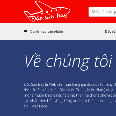
S
k
i
p
t
o
Danh mục sản phẩm
Đặc sả
c
o
n
Về chúng tôi
t
e
n
t
Đặc Sản Bay là Webiste mua hàng gửi đi quốc tế hàng
đặc sản 3 miền (Miền Bắc. Miền Trung, Miền Nam) được
mong muốn không ngừng phát triển hệ thống showroom 
lực phát triển bền vững, từng bước trở thành nơi cung
số 1 Việt Nam.