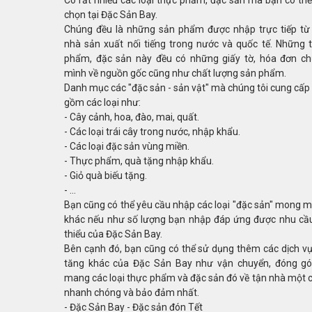
Có rất nhiều các loại thực phẩm, đặc sản mà bạn có thể
chọn tại Đặc Sản Bay.
Chúng đều là những sản phẩm được nhập trực tiếp từ
nhà sản xuất nối tiếng trong nước và quốc tế. Những 
phẩm, đặc sản này đều có những giấy tờ, hóa đơn c
mình về nguồn gốc cũng như chất lượng sản phẩm.
Danh mục các "đặc sản - sản vật" mà chúng tôi cung cấp
gồm các loại như:
- Cây cảnh, hoa, đào, mai, quất.
- Các loại trái cây trong nước, nhập khẩu.
- Các loại đặc sản vùng miền.
- Thực phẩm, quà tặng nhập khẩu.
- Giỏ quà biếu tặng.
- ...
Bạn cũng có thể yêu cầu nhập các loại "đặc sản" mong 
khác nếu như số lượng bạn nhập đáp ứng được nhu cầu
thiểu của Đặc Sản Bay.
Bên cạnh đó, bạn cũng có thể sử dụng thêm các dịch vụ
tăng khác của Đặc Sản Bay như vận chuyển, đóng gó
mang các loại thực phẩm và đặc sản đó về tận nhà một 
nhanh chóng và bảo đảm nhất.
- Đặc Sản Bay - Đặc sản đón Tết