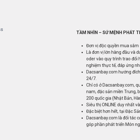
TẦM NHÌN – SỨ MỆNH PHÁT T
Đơn vị độc quyền mua sắm on
Là đơn vị lớn hàng đầu và d
oder vào quy trình trao đổi 
nghiệm thực tế, đáp ứng nh
Dacsanbay.com hướng đích 
24/7.
Chỉ có ở Dacsanbay.com, q
nam, đặc sản miền Trung, bá
200 quốc gia (Nhật Bản, Hàn
Siêu thị ONLINE duy nhất v
Đặc biệt hơn hết, tại Đặc S
Dacsanbay.com là đối tác c
góp phần phát triển Món n