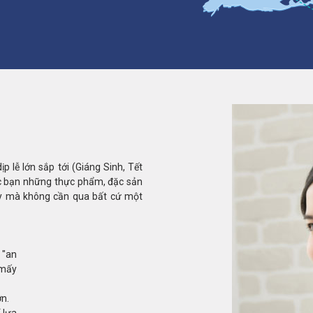
 lễ lớn sắp tới (Giáng Sinh, Tết
ác bạn những thực phẩm, đặc sản
nay mà không cần qua bất cứ một
 "an
 mấy
n.