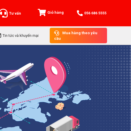
Giỏ hàng
Tư vấn
056 686 5555
Mua hàng theo yêu
Tin tức và khuyến mại
cầu