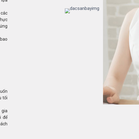
 lựa
 các
thực
hứng
 bao
muốn
 tối
 gia
i để
cách