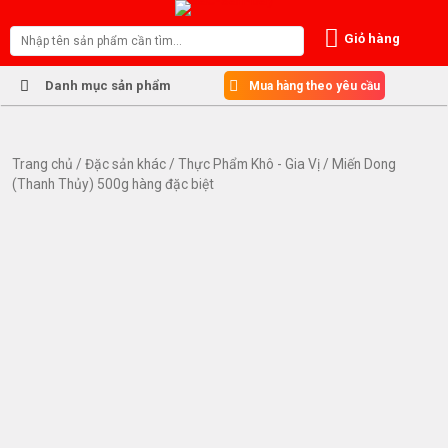
S
k
Giỏ hàng
i
p
Danh mục sản phẩm
Mua hàng theo yêu cầu
t
o
c
o
Trang chủ
/
Đặc sản khác
/
Thực Phẩm Khô - Gia Vị
/ Miến Dong
(Thanh Thủy) 500g hàng đặc biệt
n
t
e
n
t