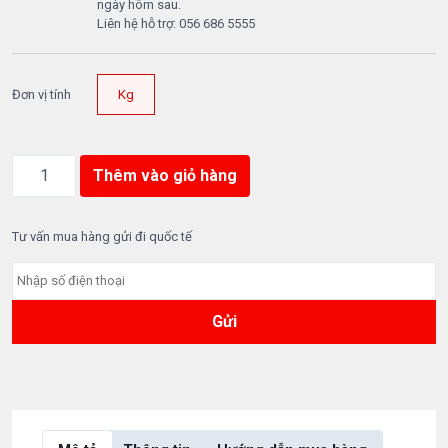
ngày hôm sau.
Liên hệ hỗ trợ: 056 686 5555
Đơn vị tính
Kg
M
Thêm vào giỏ hàng
i
ế
n
Tư vấn mua hàng gửi đi quốc tế
D
o
n
g
(
T
h
a
n