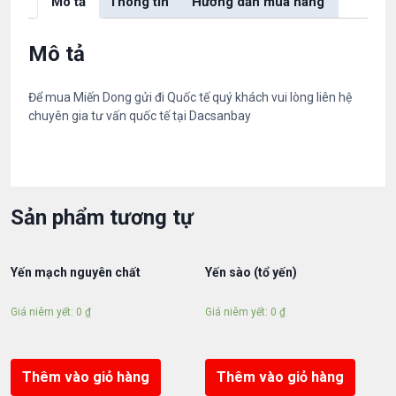
Mô tả
Thông tin
Hướng dẫn mua hàng
h
T
h
Mô tả
ủ
y
Để mua Miến Dong gửi đi Quốc tế quý khách vui lòng liên hệ
)
chuyên gia tư vấn quốc tế tại Dacsanbay
5
0
0
g
h
Sản phẩm tương tự
à
n
g
Yến mạch nguyên chất
Yến sào (tổ yến)
đ
ặ
Giá niêm yết:
0
₫
Giá niêm yết:
0
₫
c
b
i
ệ
Thêm vào giỏ hàng
Thêm vào giỏ hàng
t