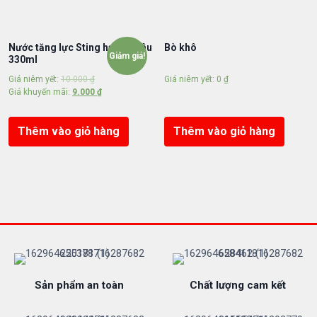
s
ố
l
Nước tăng lực Sting hương dâu
Bò khô
Giảm giá!
ư
330ml
ợ
Giá niêm yết:
10.000
₫
Giá niêm yết:
0
₫
n
Giá khuyến mãi:
9.000
₫
g
Thêm vào giỏ hàng
Thêm vào giỏ hàng
Sản phẩm an toàn
Chất lượng cam kết