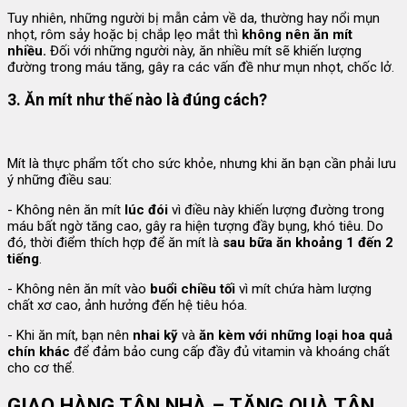
Tuy nhiên, những người bị mẫn cảm về da, thường hay nổi mụn
nhọt, rôm sảy hoặc bị chắp lẹo mắt thì
không nên
ăn mít
nhiều.
Đối với những người này, ăn nhiều mít sẽ khiến lượng
đường trong máu tăng, gây ra các vấn đề như mụn nhọt, chốc lở.
3.
Ăn mít như thế nào là đúng cách?
Mít là thực phẩm tốt cho sức khỏe, nhưng khi ăn bạn cần phải lưu
ý những điều sau:
- Không nên ăn mít
lúc đói
vì điều này khiến lượng đường trong
máu bất ngờ tăng cao, gây ra hiện tượng đầy bụng, khó tiêu. Do
đó, thời điểm thích hợp để ăn mít là
sau bữa ăn
khoảng 1 đến 2
tiếng
.
- Không nên ăn mít vào
buổi chiều tối
vì mít chứa hàm lượng
chất xơ cao, ảnh hưởng đến hệ tiêu hóa.
- Khi ăn mít, bạn nên
nhai kỹ
và
ăn kèm với những loại hoa quả
chín khác
để đảm bảo cung cấp đầy đủ vitamin và khoáng chất
cho cơ thể.
GIAO HÀNG TẬN NHÀ – TẶNG QUÀ TẬN