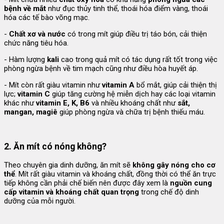
bệnh về mắt
như đục thủy tinh thể, thoái hóa điểm vàng, thoái
hóa các tế bào võng mạc.
-
Chất xơ và nước
có trong mít giúp điều trị táo bón, cải thiện
chức năng tiêu hóa.
- Hàm lượng
kali
cao trong quả mít có tác dụng rất tốt trong việc
phòng ngừa bệnh về tim mạch cũng như điều hòa huyết áp.
- Mít còn rất giàu vitamin như
vitamin A
bổ mắt, giúp cải thiện thị
lực;
vitamin C
giúp tăng cường hệ miễn dịch hay các loại vitamin
khác như
vitamin E, K, B6
và nhiều khoáng chất như
sắt,
mangan, magiê
giúp phòng ngừa và chữa trị bệnh thiếu máu.
2.
Ăn mít có nóng không?
Theo chuyên gia dinh dưỡng, ăn mít sẽ
không gây nóng cho cơ
thể
. Mít rất giàu vitamin và khoáng chất, đồng thời có thể ăn trực
tiếp không cần phải chế biến nên được đây xem là
nguồn cung
cấp vitamin và khoáng chất quan trọng
trong chế độ dinh
dưỡng của mỗi người.