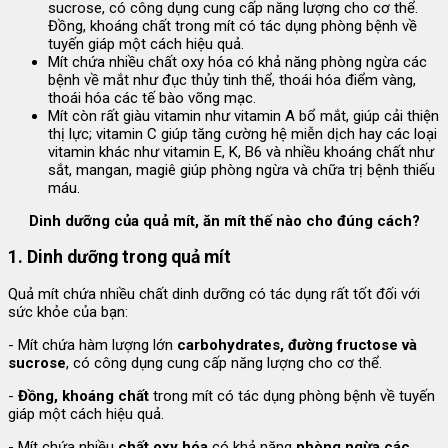
sucrose, có công dụng cung cấp năng lượng cho cơ thể.
Đồng, khoáng chất trong mít có tác dụng phòng bệnh về
tuyến giáp một cách hiệu quả.
Mít chứa nhiều chất oxy hóa có khả năng phòng ngừa các
bệnh về mắt như đục thủy tinh thể, thoái hóa điểm vàng,
thoái hóa các tế bào võng mạc.
Mít còn rất giàu vitamin như vitamin A bổ mắt, giúp cải thiện
thị lực; vitamin C giúp tăng cường hệ miễn dịch hay các loại
vitamin khác như vitamin E, K, B6 và nhiều khoáng chất như
sắt, mangan, magiê giúp phòng ngừa và chữa trị bệnh thiếu
máu.
Dinh dưỡng của quả mít, ăn mít thế nào cho đúng cách?
1. Dinh dưỡng trong quả mít
Quả mít chứa nhiều chất dinh dưỡng có tác dụng rất tốt đối với
sức khỏe của bạn:
- Mít chứa hàm lượng lớn
carbohydrates, đường fructose và
sucrose
, có công dụng cung cấp năng lượng cho cơ thể.
-
Đồng, khoáng chất
trong mít có tác dụng phòng bệnh về tuyến
giáp một cách hiệu quả.
- Mít chứa nhiều
chất oxy hóa
có khả năng
phòng ngừa các