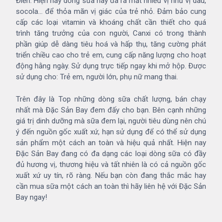
Điển. Hiện nay dòng sữa này đã ra mắt nhiều vị như vị dâu,
socola… để thỏa mãn vị giác của trẻ nhỏ. Đảm bảo cung
cấp các loại vitamin và khoáng chất cần thiết cho quá
trình tăng trưởng của con người, Canxi có trong thành
phần giúp dễ dàng tiêu hoá và hấp thụ, tăng cường phát
triển chiều cao cho trẻ em, cung cấp năng lượng cho hoạt
động hằng ngày. Sử dụng trực tiếp ngay khi mở hộp. Được
sử dụng cho: Trẻ em, người lớn, phụ nữ mang thai.
Trên đây là Top những dòng sữa chất lượng, bán chạy
nhất mà Đặc Sản Bay đem đấy cho bạn. Bên cạnh những
giá trị dinh dưỡng mà sữa đem lại, người tiêu dùng nên chú
ý đến nguồn gốc xuất xứ, hạn sử dụng để có thể sử dụng
sản phẩm một cách an toàn và hiệu quả nhất. Hiện nay
Đặc Sản Bay đang có đa dạng các loại dòng sữa có đầy
đủ hương vị, thương hiệu và tất nhiên là có cả nguồn gốc
xuất xứ uy tín, rõ ràng. Nếu bạn còn đang thắc mắc hay
cần mua sữa một cách an toàn thì hãy liên hệ với Đặc Sản
Bay ngay!