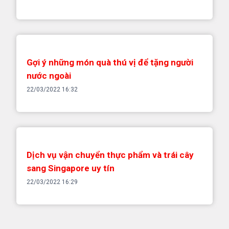
ế
t
Gợi ý những món quà thú vị để tặng người
nước ngoài
22/03/2022 16:32
Dịch vụ vận chuyển thực phẩm và trái cây
sang Singapore uy tín
22/03/2022 16:29