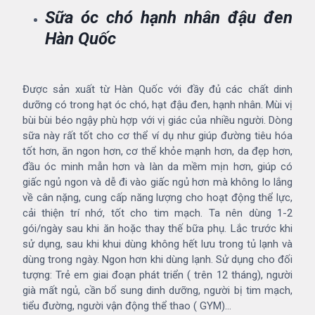
Sữa óc chó hạnh nhân đậu đen
Hàn Quốc
Được sản xuất từ Hàn Quốc với đầy đủ các chất dinh
dưỡng có trong hạt óc chó, hạt đậu đen, hạnh nhân. Mùi vị
bùi bùi béo ngậy phù hợp với vị giác của nhiều người. Dòng
sữa này rất tốt cho cơ thể ví dụ như giúp đường tiêu hóa
tốt hơn, ăn ngon hơn, cơ thể khỏe mạnh hơn, da đẹp hơn,
đầu óc minh mẫn hơn và làn da mềm mịn hơn, giúp có
giấc ngủ ngon và dễ đi vào giấc ngủ hơn mà không lo lắng
về cân nặng, cung cấp năng lượng cho hoạt động thể lực,
cải thiện trí nhớ, tốt cho tim mạch. Ta nên dùng 1-2
gói/ngày sau khi ăn hoặc thay thế bữa phụ. Lắc trước khi
sử dụng, sau khi khui dùng không hết lưu trong tủ lạnh và
dùng trong ngày. Ngon hơn khi dùng lạnh. Sử dụng cho đối
tượng: Trẻ em giai đoạn phát triển ( trên 12 tháng), người
già mất ngủ, cần bổ sung dinh dưỡng, người bị tim mạch,
tiểu đường, người vận động thể thao ( GYM)…