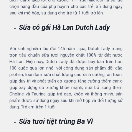
dịch, Canxi giúp tốt cho xương. TH True Milk luôn là sự lựa
chọn hàng đầu của phụ huynh cho các trẻ. Sử dụng ngay
sau khi mở hộp, sử dụng cho trẻ từ 1 tuổi trở lên.
Sữa cô gái Hà Lan Dutch Lady
Với kinh nghiệm lâu đời 145 năm qua, Dutch Lady mang
trọn tiêu chuẩn sữa tươi nguyên chất 100% từ đất nước
Hà Lan. Hiện nay, Dutch Lady đã được bày bán trên hơn
100 quốc qua lớn nhỏ. với công dụng sản phẩm dồi dào
protein, loại đạm sữa chất lượng cao dinh dưỡng, an toàn,
giúp duy trì và phát triển cơ xương, tăng cường thêm canxi
giúp xây dựng cơ xương khỏe mạnh, sữa bổ sung thêm
Choline và Taurine giúp trẻ cao, khỏe và thông minh. sản
phẩm được sử dụng ngay sau khi mở hộp và đối tượng sử
dụng: Trẻ em trên 1 tuổi.
Sữa tươi tiệt trùng Ba Vì