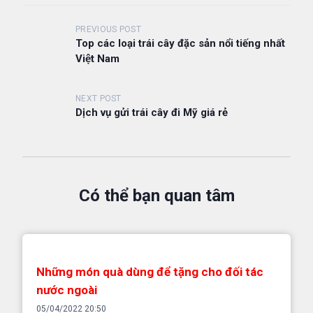
Đ
PREVIOUS POST
Top các loại trái cây đặc sản nổi tiếng nhất
i
Việt Nam
ề
u
NEXT POST
h
Dịch vụ gửi trái cây đi Mỹ giá rẻ
ư
ớ
n
Có thể bạn quan tâm
g
b
à
i
Những món quà dùng để tặng cho đối tác
v
nước ngoài
i
05/04/2022 20:50