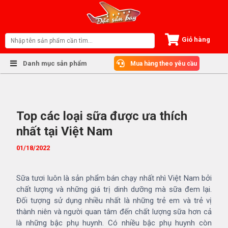
S
k
i
p
Giỏ hàng
t
o
Danh mục sản phẩm
Mua hàng theo yêu cầu
c
o
n
t
Top các loại sữa được ưa thích
e
n
nhất tại Việt Nam
t
01/18/2022
Sữa tươi luôn là sản phẩm bán chạy nhất nhì Việt Nam bởi
chất lượng và những giá trị dinh dưỡng mà sữa đem lại.
Đối tượng sử dụng nhiều nhất là những trẻ em và trẻ vị
thành niên và người quan tâm đến chất lượng sữa hơn cả
là những bậc phụ huynh. Có nhiều bậc phụ huynh còn