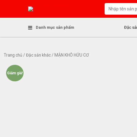
S
k
i
p
Danh mục sản phẩm
Đặc sả
t
o
c
o
Trang chủ
/
Đặc sản khác
/ MẬN KHÔ HỮU CƠ
n
t
e
Giảm giá!
n
t