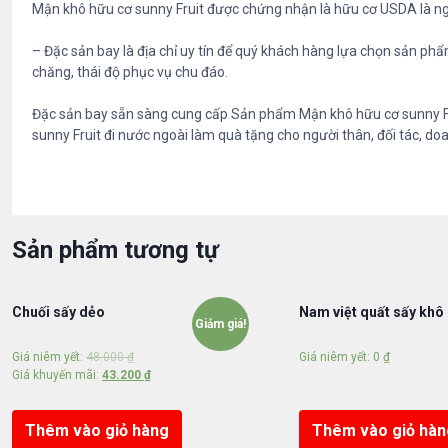
Mận khô hữu cơ sunny Fruit được chứng nhận là hữu cơ USDA là n
– Đặc sản bay là địa chỉ uy tín để quý khách hàng lựa chọn sản ph
chăng, thái độ phục vụ chu đáo.
Đặc sản bay sẵn sàng cung cấp Sản phẩm Mận khô hữu cơ sunny Fr
sunny Fruit đi nước ngoài làm quà tặng cho người thân, đối tác, doa
Sản phẩm tương tự
Chuối sấy dẻo
Nam việt quất sấy khô
Giảm giá!
Giá niêm yết:
48.000
₫
Giá niêm yết:
0
₫
Giá khuyến mãi:
43.200
₫
Thêm vào giỏ hàng
Thêm vào giỏ hàn