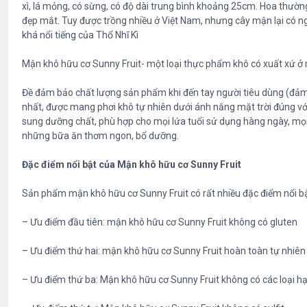
xì, lá mỏng, có sừng, có độ dài trung bình khoảng 25cm. Hoa thư
đẹp mắt. Tuy được trồng nhiều ở Việt Nam, nhưng cây mận lại có ng
khá nổi tiếng của Thổ Nhĩ Kì
Mận khô hữu cơ Sunny Fruit- một loại thực phẩm khô có xuất xứ ở m
Đề đảm bảo chất lượng sản phẩm khi đến tay người tiêu dùng (đảm 
nhất, được mang phơi khô tự nhiên dưới ánh nắng mặt trời đúng với 
sung dưỡng chất, phù hợp cho mọi lứa tuổi sử dụng hàng ngày, mọi 
những bữa ăn thơm ngon, bổ dưỡng.
Đặc điểm nổi bật của Mận khô hữu cơ Sunny Fruit
Sản phẩm mận khô hữu cơ Sunny Fruit có rất nhiều đặc điểm nổi bậ
– Ưu điểm đầu tiên: mận khô hữu cơ Sunny Fruit không có gluten
– Ưu điểm thứ hai: mận khô hữu cơ Sunny Fruit hoàn toàn tự nhiên
– Ưu điểm thứ ba: Mận khô hữu cơ Sunny Fruit không có các loại hạ