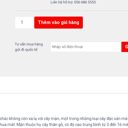
Liên hệ hỗ trợ: 056 686 5555
M
Thêm vào giỏ hàng
Ậ
N
K
H
Tư vấn mua hàng
gửi đi quốc tế
Ô
H
Ữ
U
C
Ơ
s
ố
l
ư
ợ
 chắc không còn xa lạ với cây mận, một trong những loại cây đặc sản mà
n
 chua mát. Mận thuộc họ cây thân gỗ, có độ cao trung bình từ 3 đến 16 m
g