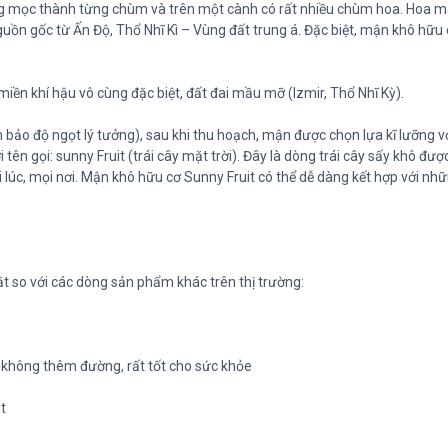
ờng mọc thành từng chùm và trên một cành có rất nhiều chùm hoa. Hoa m
uồn gốc từ Ấn Độ, Thổ Nhĩ Kì – Vùng đất trung á. Đặc biệt, mận khô hữu
iền khí hậu vô cùng đặc biệt, đất đai mầu mỡ (Izmir, Thổ Nhĩ Kỳ).
bảo độ ngọt lý tưởng), sau khi thu hoạch, mận được chọn lựa kĩ lưỡng v
tên gọi: sunny Fruit (trái cây mặt trời). Đây là dòng trái cây sấy khô đư
lúc, mọi nơi. Mận khô hữu cơ Sunny Fruit có thể dễ dàng kết hợp với nh
t so với các dòng sản phẩm khác trên thị trường:
 không thêm đường, rất tốt cho sức khỏe
t