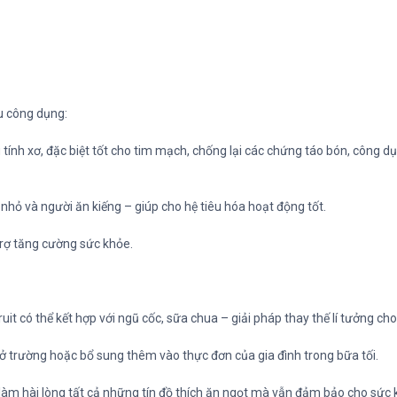
ều công dụng:
 tính xơ, đặc biệt tốt cho tim mạch, chống lại các chứng táo bón, công dụ
hỏ và người ăn kiếng – giúp cho hệ tiêu hóa hoạt động tốt.
trợ tăng cường sức khỏe.
t có thể kết hợp với ngũ cốc, sữa chua – giải pháp thay thế lí tưởng ch
 ở trường hoặc bổ sung thêm vào thực đơn của gia đình trong bữa tối.
 làm hài lòng tất cả những tín đồ thích ăn ngọt mà vẫn đảm bảo cho sức 