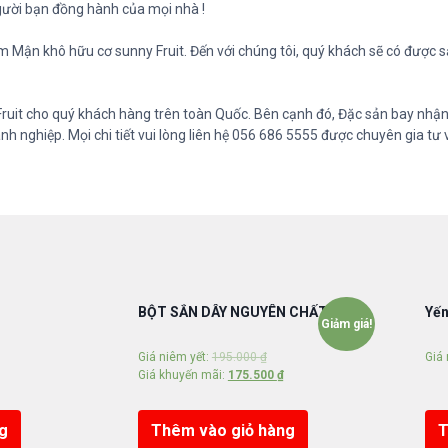
gười bạn đồng hành của mọi nhà !
ẩm Mận khô hữu cơ sunny Fruit. Đến với chúng tôi, quý khách sẽ có được 
uit cho quý khách hàng trên toàn Quốc. Bên cạnh đó, Đặc sản bay nhậ
nh nghiệp. Mọi chi tiết vui lòng liên hệ 056 686 5555 được chuyên gia tư
BỘT SẮN DÂY NGUYÊN CHẤT
Yến
Giảm giá!
Giá niêm yết:
195.000
₫
Giá 
Giá khuyến mãi:
175.500
₫
g
Thêm vào giỏ hàng
T