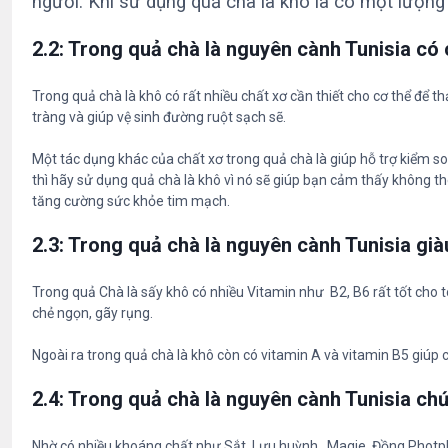
người. Khi sử dụng quả chà là khô là có một lượng 
2.2: Trong quả chà là nguyên cành Tunisia có
Trong quả chà là khô có rất nhiều chất xơ cần thiết cho cơ thể để thả
tràng và giúp vệ sinh đường ruột sạch sẽ.
Một tác dụng khác của chất xơ trong quả chà là giúp hỗ trợ kiểm
thì hãy sử dụng quả chà là khô vì nó sẽ giúp bạn cảm thấy không th
tăng cường sức khỏe tim mạch.
2.3: Trong quả chà là nguyên cành Tunisia già
Trong quả Chà là sấy khô có nhiều Vitamin như B2, B6 rất tốt cho t
chẻ ngọn, gãy rụng.
Ngoài ra trong quả chà là khô còn có vitamin A và vitamin B5 giúp 
2.4: Trong quả chà là nguyên cành Tunisia ch
Nhờ có nhiều khoáng chất như Sắt, Lưu huỳnh , Magie, Đồng Photpho