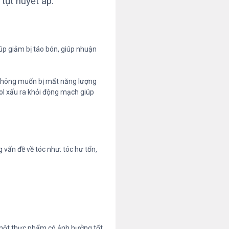
tụt huyết áp.
giúp giảm bị táo bón, giúp nhuận
 không muốn bị mất năng lượng
rol xấu ra khỏi động mạch giúp
 vấn đề về tóc như: tóc hư tổn,
ư một thực phẩm có ảnh hưởng tốt