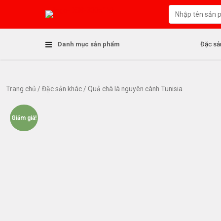
S
k
i
p
Danh mục sản phẩm
Đặc sả
t
o
c
o
Trang chủ
/
Đặc sản khác
/ Quả chà là nguyên cành Tunisia
n
t
e
Giảm giá!
n
t