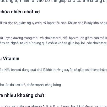
đường tự nhiên đi vào cơ thể giúp cho cơ thể không bị 
 chứa nhiều chất xơ
i trừ độc tố, giảm nguy cơ bị rối loạn tiêu hóa. Khi ăn chà là sấy khô sẽ 
 soát lượng đường trong máu và cholesterol. Nếu bạn muốn giảm cân mà
èm ăn. Ngoài ra khi sử dụng quả chà là khô sẽ giúp loại bỏ các choleste
u Vitamin
óc. Nếu bạn sử dụng quả chà là khô thường xuyên sẽ giúp cải thiện những
cho làn da tươi trẻ, khỏe mạnh, căng bóng.
ứa nhiều khoáng chất
, Kali, và nhiều loại vitamin A, B, E, K…mà quả chà là khô được coi nh