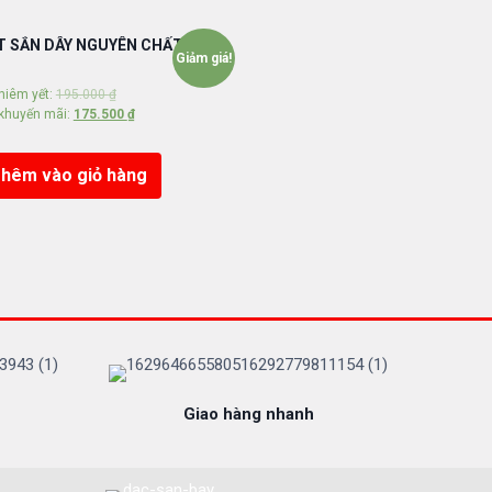
T SẮN DÂY NGUYÊN CHẤT
Giảm giá!
niêm yết:
195.000
₫
 khuyến mãi:
175.500
₫
hêm vào giỏ hàng
Giao hàng nhanh