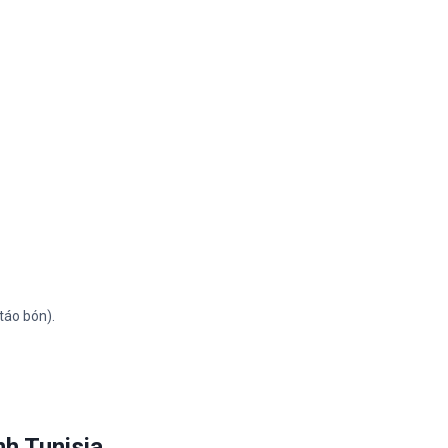
táo bón).
nh Tunisia