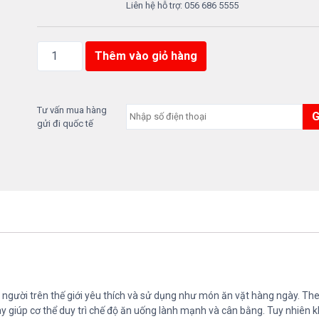
Liên hệ hỗ trợ: 056 686 5555
Q
Thêm vào giỏ hàng
u
ả
c
h
Tư vấn mua hàng
gửi đi quốc tế
à
l
à
n
g
u
y
ê
n
c
à
u người trên thế giới yêu thích và sử dụng như món ăn vặt hàng ngày. T
n
y giúp cơ thể duy trì chế độ ăn uống lành mạnh và cân bằng. Tuy nhiên k
h