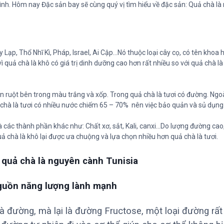
ình. Hôm nay Đặc sản bay sẽ cùng quý vị tìm hiểu về đặc sản: Quả chà là
T
u
n
i
s
Lạp, Thổ Nhĩ Kì, Pháp, Israel, Ai Cập…Nó thuộc loại cây cọ, có tên khoa h
i
ì quả chà là khô có giá trị dinh dưỡng cao hơn rất nhiều so với quả chà là 
a
s
n ruột bên trong màu trắng và xốp. Trong quả chà là tươi có đường. Ngo
ố
 chà là tươi có nhiều nước chiếm 65 – 70% nên việc bảo quản và sủ dụng 
l
ư
các thành phần khác như: Chất xơ, sắt, Kali, canxi…Do lượng đường cao,
ợ
quả chà là khô lại được ưa chuộng và lựa chọn nhiều hơn quả chà là tươi.
n
g
 quả chà là nguyên cành Tunisia
nguồn năng lượng lành mạnh
 đường, mà lại là đường Fructose, một loại đường rất