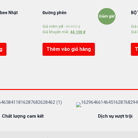
lbee Nhật
Đường phên
BỘ
Giảm giá!
Giá niêm yết:
49.000
₫
Giá 
Giá khuyến mãi:
44.100
₫
Giá
g
Thêm vào giỏ hàng
T
Chất lượng cam kết
Dịch vụ vượt trội